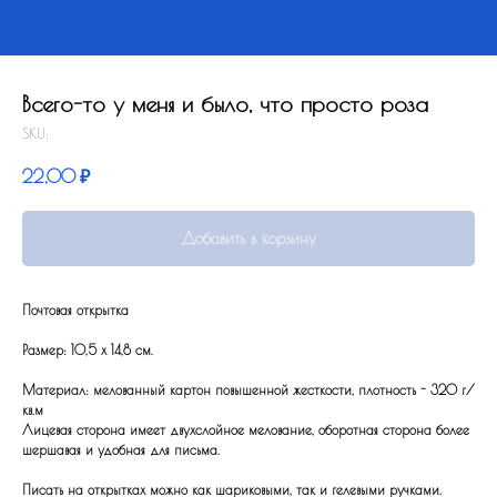
Всего-то у меня и было, что просто роза
SKU:
22,00
₽
Добавить в корзину
Почтовая открытка
Размер: 10,5 x 14,8 см.
Материал: мелованный картон повышенной жесткости, плотность - 320 г/
кв.м
Лицевая сторона имеет двухслойное мелование, оборотная сторона более
шершавая и удобная для письма.
Писать на открытках можно как шариковыми, так и гелевыми ручками.