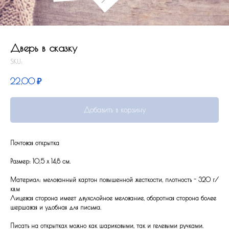
Дверь в сказку
SKU:
22,00
₽
Добавить в корзину
Почтовая открытка
Размер: 10,5 x 14,8 см.
Материал: мелованный картон повышенной жесткости, плотность - 320 г/
кв.м
Лицевая сторона имеет двухслойное мелование, оборотная сторона более
шершавая и удобная для письма.
Писать на открытках можно как шариковыми, так и гелевыми ручками.