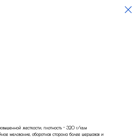
вышенной жесткости, плотность - 320 г/кв.м
йное мелование, оборотная сторона более шершавая и