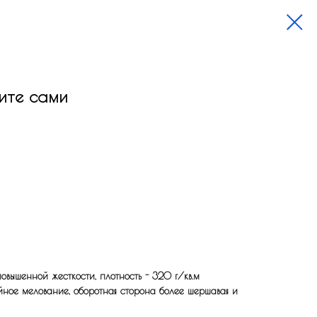
дите сами
вышенной жесткости, плотность - 320 г/кв.м
йное мелование, оборотная сторона более шершавая и