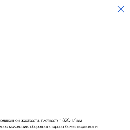
вышенной жесткости, плотность - 320 г/кв.м
йное мелование, оборотная сторона более шершавая и