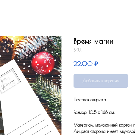
Время магии
SKU:
₽
22,00
Добавить в корзину
Почтовая открытка
Размер: 10,5 x 14,8 см.
Материал: мелованный картон по
Лицевая сторона имеет двухсло