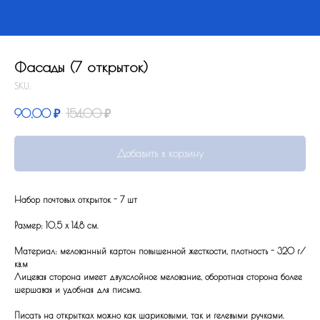
Фасады (7 открыток)
SKU:
90,00
₽
154,00
₽
Добавить в корзину
Набор почтовых открыток - 7 шт
Размер: 10,5 x 14,8 см.
Материал: мелованный картон повышенной жесткости, плотность - 320 г/
кв.м
Лицевая сторона имеет двухслойное мелование, оборотная сторона более
шершавая и удобная для письма.
Писать на открытках можно как шариковыми, так и гелевыми ручками.