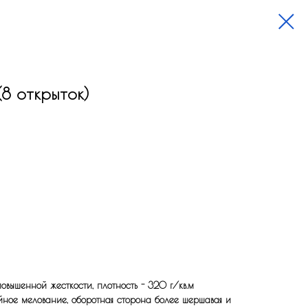
8 открыток)
вышенной жесткости, плотность - 320 г/кв.м
йное мелование, оборотная сторона более шершавая и