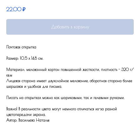
22,00
₽
Добавить в корзину
Почтовая открытка
Размер: 10,5 x 14,8 см.
Материал: мелованный картон повышенной жесткости, плотность - 320 г/
кв.м
Лицевая сторона имеет двухслойное мелование, оборотная сторона более
шершавая и удобная для письма.
Писать на открытках можно как шариковыми, так и гелевыми ручками.
Важно! В реальности цвета могут немного отличаться из-за разной
цветопередачи экрана.
Автор: Васильева Наталья