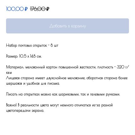
100,00
₽
176,00
₽
Добавить в корзину
Набор почтовых открыток - 8 шт
Размер: 10,5 x 14,8 см.
Материал: мелованный картон повышенной жесткости, плотность - 320 г/
кв.м
Лицевая сторона имеет двухслойное мелование, оборотная сторона более
шершавая и удобная для письма.
Писать на открытках можно как шариковыми, так и гелевыми ручками.
Важно! В реальности цвета могут немного отличаться из-за разной
цветопередачи экрана.