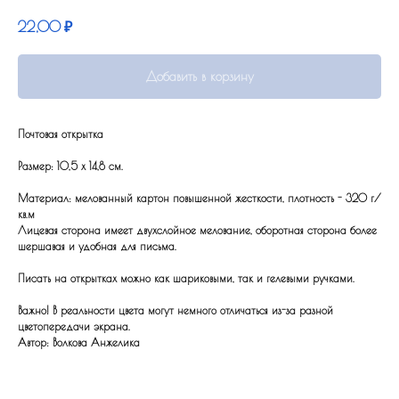
22,00
₽
Добавить в корзину
Почтовая открытка
Размер: 10,5 x 14,8 см.
Материал: мелованный картон повышенной жесткости, плотность - 320 г/
кв.м
Лицевая сторона имеет двухслойное мелование, оборотная сторона более
шершавая и удобная для письма.
Писать на открытках можно как шариковыми, так и гелевыми ручками.
Важно! В реальности цвета могут немного отличаться из-за разной
цветопередачи экрана.
Автор: Волкова Анжелика