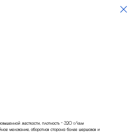
вышенной жесткости, плотность - 320 г/кв.м
йное мелование, оборотная сторона более шершавая и