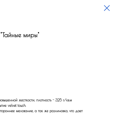
"Тайные миры"
вышенной жесткости, плотность - 325 г/кв.м
ие velvet touch.
ороннее мелование, а так же разлиновка, что дает