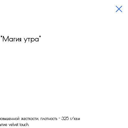
"Магия утра"
вышенной жесткости, плотность - 325 г/кв.м
ие velvet touch.