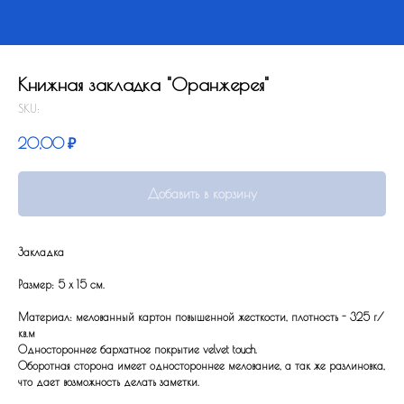
Книжная закладка "Оранжерея"
SKU:
20,00
₽
Добавить в корзину
Закладка
Размер: 5 x 15 см.
Материал: мелованный картон повышенной жесткости, плотность - 325 г/
кв.м
Одностороннее бархатное покрытие velvet touch.
Оборотная сторона имеет одностороннее мелование, а так же разлиновка,
что дает возможность делать заметки.