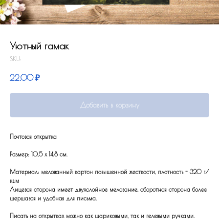
Уютный гамак
SKU:
22,00
₽
Добавить в корзину
Почтовая открытка
Размер: 10,5 x 14,8 см.
Материал: мелованный картон повышенной жесткости, плотность - 320 г/
кв.м
Лицевая сторона имеет двухслойное мелование, оборотная сторона более
шершавая и удобная для письма.
Писать на открытках можно как шариковыми, так и гелевыми ручками.