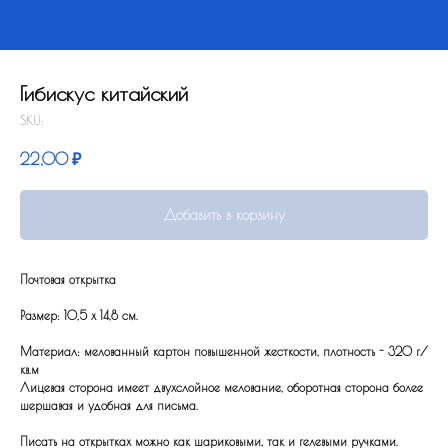
Гибискус китайский
SKU:
22,00
₽
Добавить в корзину
Почтовая открытка
Размер: 10,5 x 14,8 см.
Материал: мелованный картон повышенной жесткости, плотность - 320 г/
кв.м
Лицевая сторона имеет двухслойное мелование, оборотная сторона более
шершавая и удобная для письма.
Писать на открытках можно как шариковыми, так и гелевыми ручками.