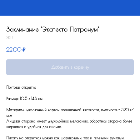
Заклинание "Экспекто Патронум"
SKU:
22,00
₽
Добавить в корзину
Почтовая открытка
Размер: 10,5 x 14,8 см.
Материал: мелованный картон повышенной жесткости, плотность - 320 г/
кв.м
Лицевая сторона имеет двухслойное мелование, оборотная сторона более
шершавая и удобная для письма.
Писать на открытках можно как шариковыми, так и гелевыми ручками.