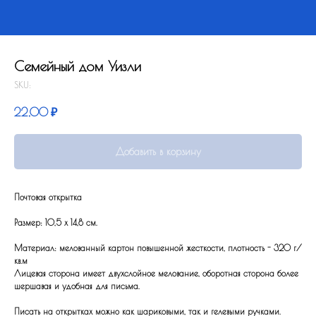
Семейный дом Уизли
SKU:
22,00
₽
Добавить в корзину
Почтовая открытка
Размер: 10,5 x 14,8 см.
Материал: мелованный картон повышенной жесткости, плотность - 320 г/
кв.м
Лицевая сторона имеет двухслойное мелование, оборотная сторона более
шершавая и удобная для письма.
Писать на открытках можно как шариковыми, так и гелевыми ручками.