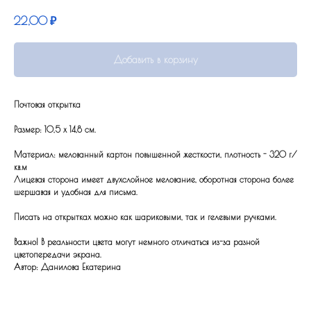
22,00
₽
Добавить в корзину
Почтовая открытка
Размер: 10,5 x 14,8 см.
Материал: мелованный картон повышенной жесткости, плотность - 320 г/
кв.м
Лицевая сторона имеет двухслойное мелование, оборотная сторона более
шершавая и удобная для письма.
Писать на открытках можно как шариковыми, так и гелевыми ручками.
Важно! В реальности цвета могут немного отличаться из-за разной
цветопередачи экрана.
Автор: Данилова Екатерина