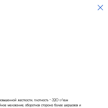
вышенной жесткости, плотность - 320 г/кв.м
йное мелование, оборотная сторона более шершавая и