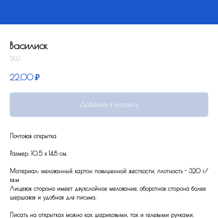
Василиск
SKU:
22,00
₽
Добавить в корзину
Почтовая открытка
Размер: 10,5 x 14,8 см.
Материал: мелованный картон повышенной жесткости, плотность - 320 г/
кв.м
Лицевая сторона имеет двухслойное мелование, оборотная сторона более
шершавая и удобная для письма.
Писать на открытках можно как шариковыми, так и гелевыми ручками.