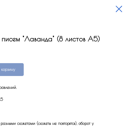
 писем "Лаванда" (8 листов А5)
 корзину
равлений.
А5
 разными сюжетами (сюжеты не повторятся), оборот у