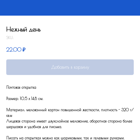
Нежный день
SKU:
22,00
₽
Добавить в корзину
Почтовая открытка
Размер: 10,5 x 14,8 см.
Материал: мелованный картон повышенной жесткости, плотность - 320 г/
кв.м
Лицевая сторона имеет двухслойное мелование, оборотная сторона более
шершавая и удобная для письма.
Писать на открытках можно как шариковыми, так и гелевыми ручками.