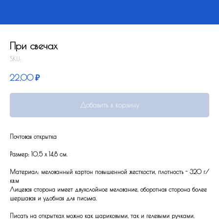
При свечах
SKU:
22,00
₽
Добавить в корзину
Почтовая открытка
Размер: 10,5 x 14,8 см.
Материал: мелованный картон повышенной жесткости, плотность - 320 г/
кв.м
Лицевая сторона имеет двухслойное мелование, оборотная сторона более
шершавая и удобная для письма.
Писать на открытках можно как шариковыми, так и гелевыми ручками.