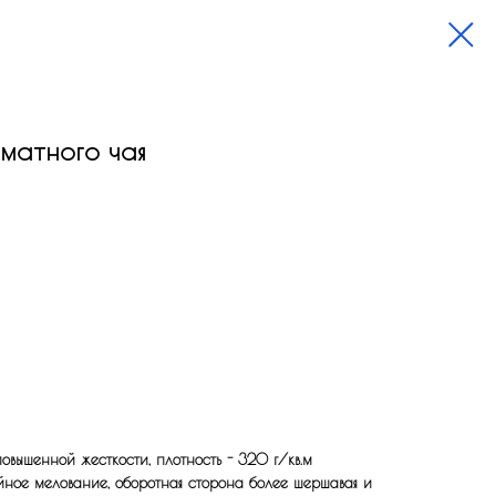
матного чая
вышенной жесткости, плотность - 320 г/кв.м
йное мелование, оборотная сторона более шершавая и