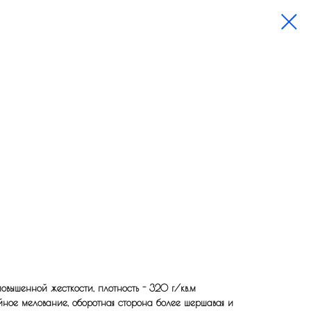
вышенной жесткости, плотность - 320 г/кв.м
йное мелование, оборотная сторона более шершавая и