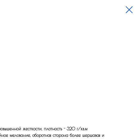
вышенной жесткости, плотность - 320 г/кв.м
йное мелование, оборотная сторона более шершавая и