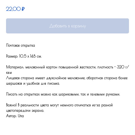
22,00
₽
Добавить в корзину
Почтовая открытка
Размер: 10,5 x 14,8 см.
Материал: мелованный картон повышенной жесткости, плотность - 320 г/
кв.м
Лицевая сторона имеет двухслойное мелование, оборотная сторона более
шершавая и удобная для письма.
Писать на открытках можно как шариковыми, так и гелевыми ручками.
Важно! В реальности цвета могут немного отличаться из-за разной
цветопередачи экрана.
Автор: Una