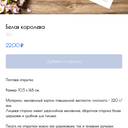
Белая королева
SKU:
22,00
₽
Добавить в корзину
Почтовая открытка
Размер: 10,5 x 14,8 см.
Материал: мелованный картон повышенной жесткости, плотность - 320 г/
кв.м
Лицевая сторона имеет двухслойное мелование, оборотная сторона более
шершавая и удобная для письма.
Писать на открытках можно как шариковыми, так и гелевыми ручками.