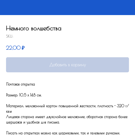
Немного волшебства
SKU:
22,00
₽
Добавить в корзину
Почтовая открытка
Размер: 10,5 x 14,8 см.
Материал: мелованный картон повышенной жесткости, плотность - 320 г/
кв.м
Лицевая сторона имеет двухслойное мелование, оборотная сторона более
шершавая и удобная для письма.
Писать на открытках можно как шариковыми, так и гелевыми ручками.