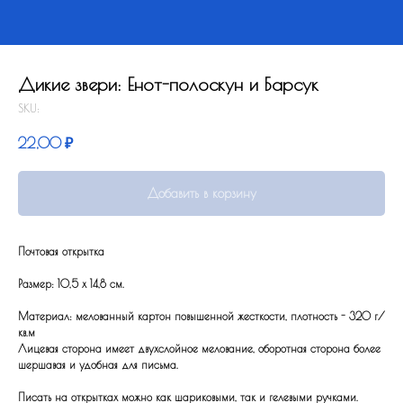
Дикие звери: Енот-полоскун и Барсук
SKU:
22,00
₽
Добавить в корзину
Почтовая открытка
Размер: 10,5 x 14,8 см.
Материал: мелованный картон повышенной жесткости, плотность - 320 г/
кв.м
Лицевая сторона имеет двухслойное мелование, оборотная сторона более
шершавая и удобная для письма.
Писать на открытках можно как шариковыми, так и гелевыми ручками.