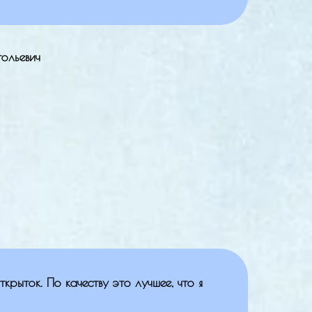
ольевич
ткрыток. По качеству это лучшее, что я