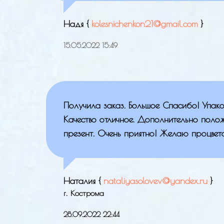
Надя {
kolesnichenkon21@gmail.com
}
15.05.2022 15:49
Получила заказ. Большое Спасибо! Упако
Качество отличное. Дополнительно поло
презент. Очень приятно! Желаю процвета
Наталия {
nataliyasolovev@yandex.ru
}
г. Кострома
28.09.2022 22:44