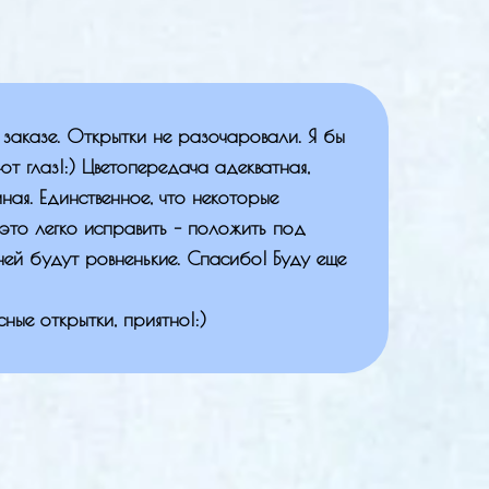
о заказе. Открытки не разочаровали. Я бы
т глаз!:) Цветопередача адекватная,
мная. Единственное, что некоторые
 это легко исправить – положить под
дней будут ровненькие. Спасибо! Буду еще
ые открытки, приятно!:)