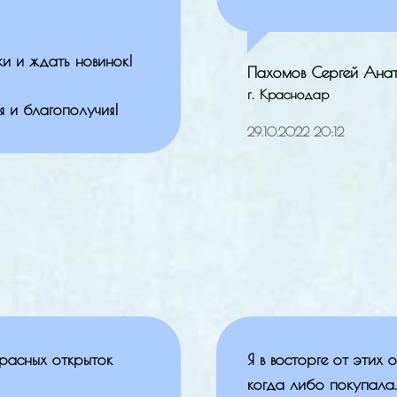
и и ждать новинок!
Пахомов Сергей Анат
г. Краснодар
я и благополучия!
29.10.2022 20:12
красных открыток
Я в восторге от этих о
когда либо покупала.