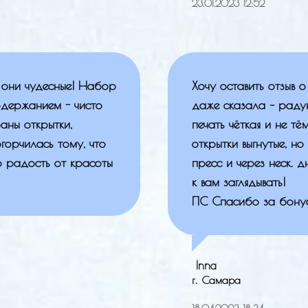
23.01.2023 12:52
, они чудесные! Набор
Хочу оставить отзыв 
одержанием - чисто
даже сказала – радую
аны открытки,
печать чёткая и не тё
горчилась тому, что
открытки выгнутые, но
о радость от красоты
пресс и через неск. 
к вам заглядывать!
ПС Спасибо за бонусн
Inna
г. Самара