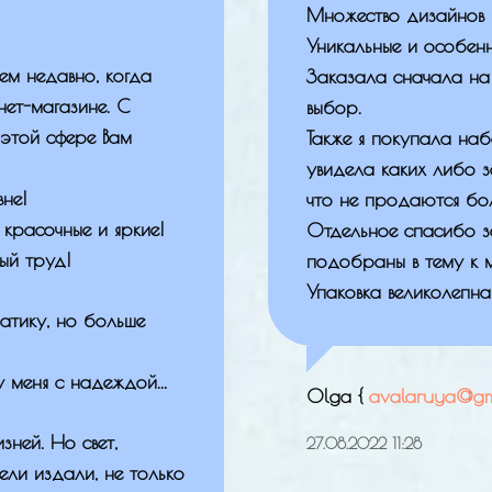
Множество дизайнов 
Уникальные и особенн
ем недавно, когда
Заказала сначала на 
нет-магазине. С
выбор.
 этой сфере Вам
Также я покупала наб
увидела каких либо з
не!
что не продаются бол
 красочные и яркие!
Отдельное спасибо з
ый труд!
подобраны в тему к 
Упаковка великолепная
матику, но больше
 меня с надеждой...
Olga {
avalaruya@gm
ней. Но свет,
27.08.2022 11:28
ели издали, не только