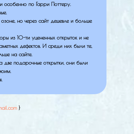
и особенно по Гарри Поттеру.
ые.
озоне, но через сайт дешевле и больше
оры из 10-ти уцененных открыток и не
аметных дефектов. И среди них были те,
ьше на сайте.
а две подарочные открытки, они были
моим.
.
ail.com
}