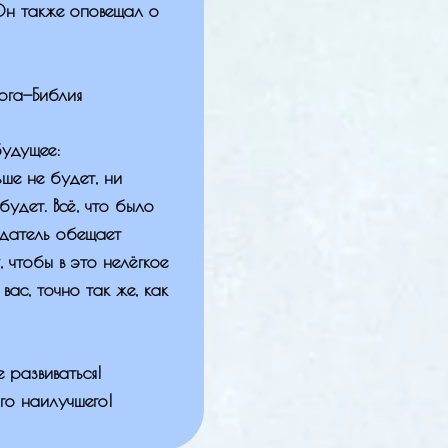
Он также оповещал о
Бога—Библия
будущее:
ьше не будет, ни
удет. Всё, что было
датель обещает
, чтобы в это нелёгкое
вас, точно так же, как
развиваться!
го наилучшего!