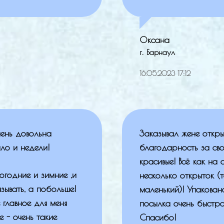
Оксана
г. Барнаул
16.05.2023 17:12
чень довольна
Заказывал жене откры
ло и недели!
благодарность за сво
красивые! Всё как на
огодние и зимние ,и
несколько открыток (т
зывать, а побольше!
маленький)! Упакован
 главное для меня
посылка очень быстро
е - очень такие
Спасибо!